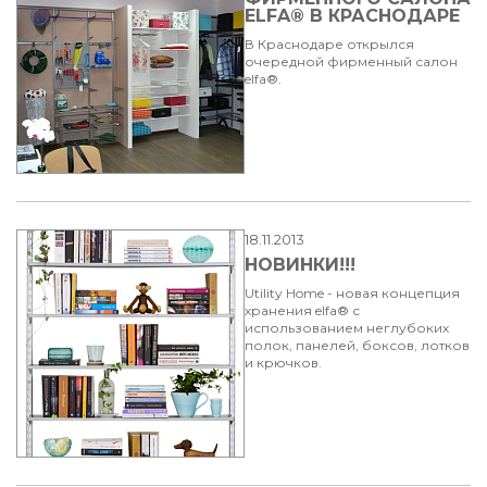
ELFA® В КРАСНОДАРЕ
В Краснодаре открылся
очередной фирменный салон
elfa®.
18.11.2013
НОВИНКИ!!!
Utility Home - новая концепция
хранения elfa® с
использованием неглубоких
полок, панелей, боксов, лотков
и крючков.