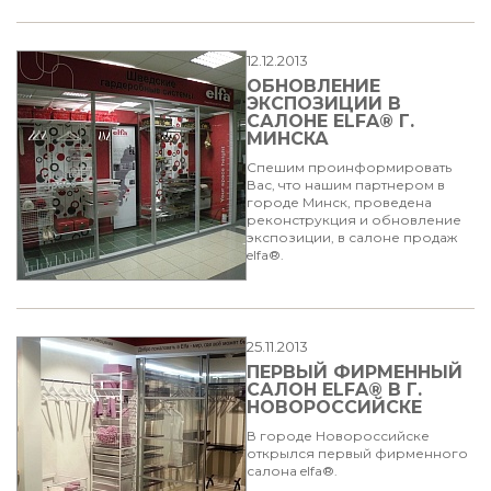
12.12.2013
ОБНОВЛЕНИЕ
ЭКСПОЗИЦИИ В
САЛОНЕ ELFA® Г.
МИНСКА
Спешим проинформировать
Вас, что нашим партнером в
городе Минск, проведена
реконструкция и обновление
экспозиции, в салоне продаж
elfa®.
25.11.2013
ПЕРВЫЙ ФИРМЕННЫЙ
САЛОН ELFA® В Г.
НОВОРОССИЙСКЕ
В городе Новороссийске
открылся первый фирменного
салона elfa®.