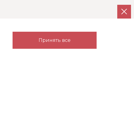
Каталог
Партнерам
Принять все
Гардеробные
Прихожие
Детские
Карта сайта
Спальни
. Использование указанных фотографий без согласия