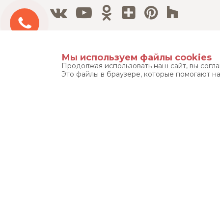
Бесплатный 3D дизайн-проект
Мы используем файлы cookies
Продолжая использовать наш сайт, вы согл
Это файлы в браузере, которые помогают н
Тел./Факс:
8 800 500 12 63
8 495 215 08 08
© «ЭЛФАРУС» 1999-2026. ВСЕ ПРАВА ЗАЩИЩЕНЫ.
УСЛОВ
Фотографические произведения (фотографии), размещенные 
правообладателя запрещено и преследуется по закону (ст.ст