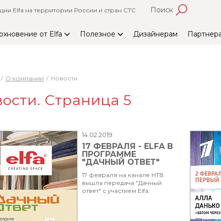
Поиск
и Elfa на территории России и стран СТС
охновение от Elfa
Полезное
Дизайнерам
Партнер
О компании
Новости
ости. Страница 5
14.02.2019
17 ФЕВРАЛЯ - ELFA В
ПРОГРАММЕ
"ДАЧНЫЙ ОТВЕТ"
17 февраля на канале НТВ
вышла передача "Дачный
ответ" с участием Elfa.