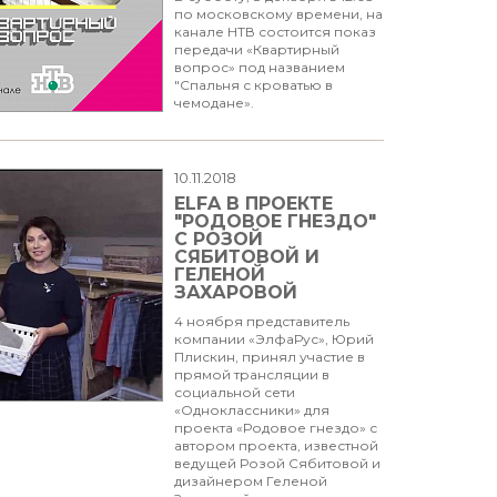
по московскому времени, на
канале НТВ состоится показ
передачи «Квартирный
вопрос» под названием
"Спальня с кроватью в
чемодане».
10.11.2018
ELFA В ПРОЕКТЕ
"РОДОВОЕ ГНЕЗДО"
С РОЗОЙ
СЯБИТОВОЙ И
ГЕЛЕНОЙ
ЗАХАРОВОЙ
4 ноября представитель
компании «ЭлфаРус», Юрий
Плискин, принял участие в
прямой трансляции в
социальной сети
«Одноклассники» для
проекта «Родовое гнездо» с
автором проекта, известной
ведущей Розой Сябитовой и
дизайнером Геленой