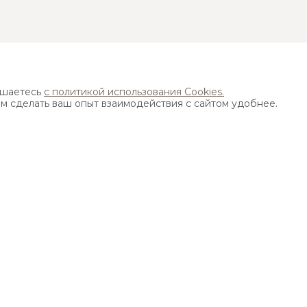
Найти ближайший магазин
ашаетесь
с политикой использования Cookies.
ам сделать ваш опыт взаимодействия с сайтом удобнее.
Адрес:
115533, г. Москва, пр-т Андропова д. 22,
бизнес-центр "Нагатинский", 15 этаж
ИЯ ИСПОЛЬЗОВАНИЯ САЙТА
на ресурсе elfarus.ru , охраняются законом об авторских и смежных правах
. 1250, 1252, 1253 Гражданского кодекса РФ).