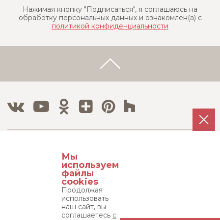
Нажимая кнопку "Подписаться", я соглашаюсь на
обработку персональных данных и ознакомлен(a) с
политикой конфиденциальности
Тел./Факс:
Мы
8 800 500 12 63
используем
8 495 215 08 08
файлы
cookies
Продолжая
Адрес:
использовать
115533, г. Москва, пр-т Андропова д. 22,
наш сайт, вы
соглашаетесь
с
бизнес-центр "Нагатинский", 15 этаж