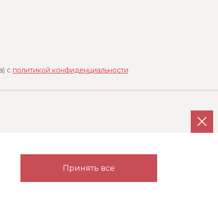
a) с
политикой конфиденциальности
Каталог
Партнерам
Принять все
Гардеробные
Прихожие
Детские