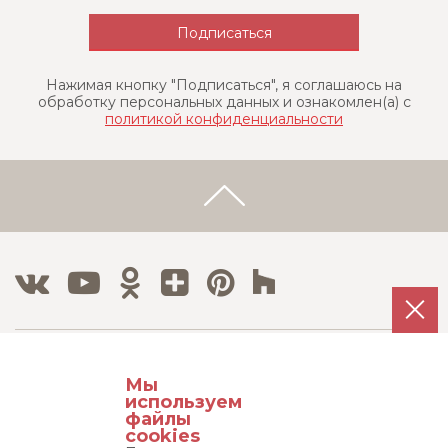
Нажимая кнопку "Подписаться", я соглашаюсь на
обработку персональных данных и ознакомлен(a) с
политикой конфиденциальности
Тел./Факс:
Мы
8 800 500 12 63
используем
8 495 215 08 08
файлы
cookies