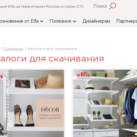
Поиск
и Elfa на территории России и стран СТС
охновение от Elfa
Полезное
Дизайнерам
Партнер
Полезное
Каталоги для скачивания
алоги для скачивания