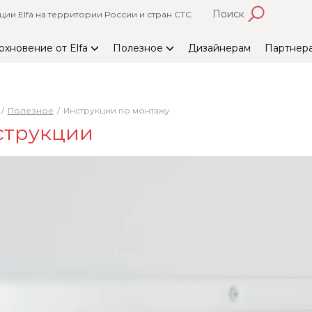
Поиск
и Elfa на территории России и стран СТС
охновение от Elfa
Полезное
Дизайнерам
Партнер
Полезное
Инструкции по монтажу
струкции