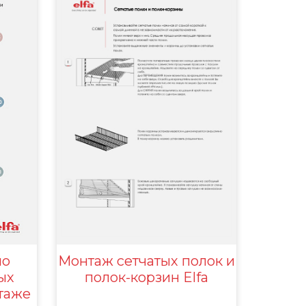
по
Монтаж сетчатых полок и
ых
полок-корзин Elfa
таже