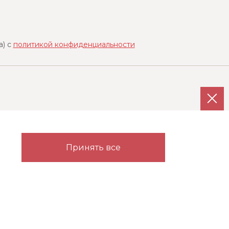
a) с
политикой конфиденциальности
Каталог
Партнерам
Принять все
Гардеробные
Прихожие
Детские
Карта сайта
Спальни