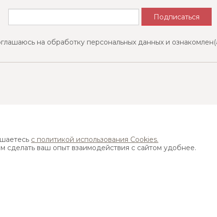
оглашаюсь на обработку персональных данных и ознакомлен(
Найти ближайший магазин
ашаетесь
с политикой использования Cookies.
ам сделать ваш опыт взаимодействия с сайтом удобнее.
Адрес:
115533, г. Москва, пр-т Андропова д. 22,
бизнес-центр "Нагатинский", 15 этаж