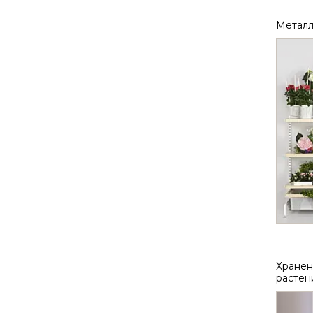
Металл
Хранен
растен