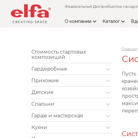
Федеральный Дистрибьютор продукци
О компании
Каталог
Вд
Главная
Стоимость стартовых
Сис
композиций
Гардеробные
Пусть
Прихожие
хране
хозяй
Детские
прост
макси
Спальни
переп
Гараж и мастерская
Кухни
Сист