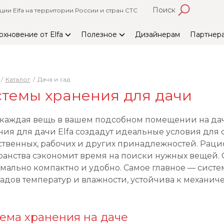
Поиск
и Elfa на территории России и стран СТС
охновение от Elfa
Полезное
Дизайнерам
Партнер
Каталог
Дача и сад
темы хранения для дачи
 каждая вещь в вашем подсобном помещении на даче
ния для дачи Elfa создадут идеальные условия для 
ственных, рабочих и других принадлежностей. Рац
ранства сэкономит время на поиски нужных вещей. С
мально компактно и удобно. Самое главное — систем
адов температур и влажности, устойчива к механич
ема хранения на даче