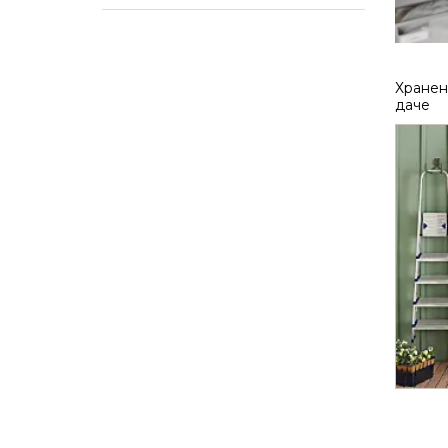
Хранен
даче