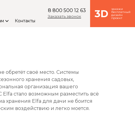
закажи
8 800 500 12 63
3D
бесплатный
дизайн
Заказать звонок
проект
ам
Контакты
 обретёт своё место. Системы
сезонного хранения садовых,
иональная организация вашего
 Elfa стало возможным разместить всё
а хранения Elfa для дачи не боится
еским воздействию и легко моется.