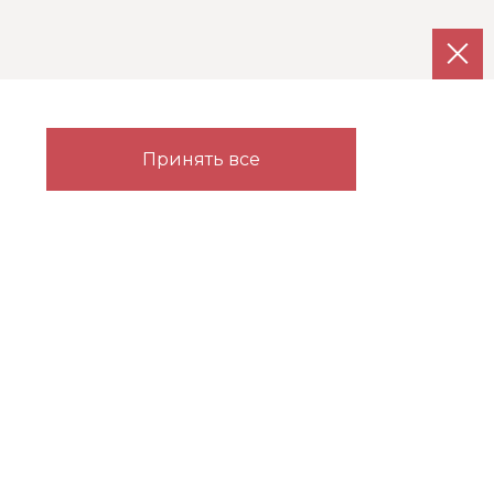
Каталог
Партнерам
Принять все
Гардеробные
Прихожие
Детские
Карта сайта
Спальни
. Использование указанных фотографий без согласия