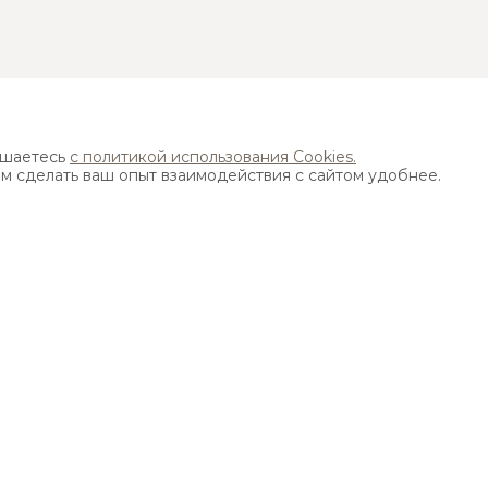
Найти ближайший магазин
ашаетесь
с политикой использования Cookies.
ам сделать ваш опыт взаимодействия с сайтом удобнее.
Адрес:
115533, г. Москва, пр-т Андропова д. 22,
бизнес-центр "Нагатинский", 15 этаж
ИЯ ИСПОЛЬЗОВАНИЯ САЙТА
на ресурсе elfarus.ru , охраняются законом об авторских и смежных правах
. 1250, 1252, 1253 Гражданского кодекса РФ).