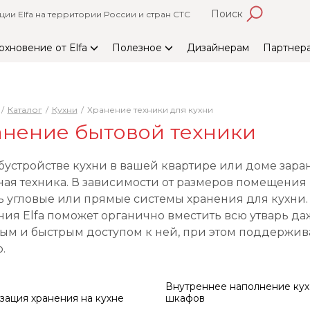
Поиск
и Elfa на территории России и стран СТС
охновение от Elfa
Полезное
Дизайнерам
Партнер
Каталог
Кухни
Хранение техники для кухни
нение бытовой техники
бустройстве кухни в вашей квартире или доме заран
ная техника. В зависимости от размеров помещения
ь угловые или прямые системы хранения для кухни.
ния Elfa поможет органично вместить всю утварь д
ым и быстрым доступом к ней, при этом поддержива
.
Внутреннее наполнение ку
зация хранения на кухне
шкафов