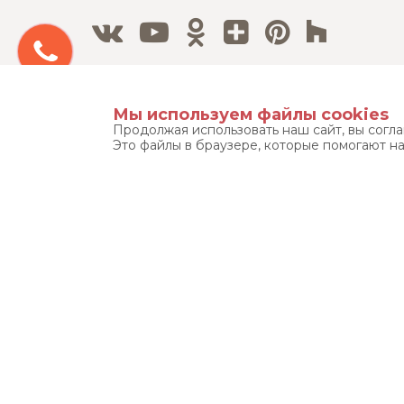
Бесплатный 3D дизайн-проект
Мы используем файлы cookies
Продолжая использовать наш сайт, вы согл
Это файлы в браузере, которые помогают н
Тел./Факс:
8 800 500 12 63
8 495 215 08 08
© «ЭЛФАРУС» 1999-2026. ВСЕ ПРАВА ЗАЩИЩЕНЫ.
УСЛОВ
Фотографические произведения (фотографии), размещенные 
правообладателя запрещено и преследуется по закону (ст.ст