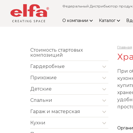
Федеральный Дистрибьютор продукци
О компании
Каталог
Вд
Главная
Стоимость стартовых
Хра
композиций
Гардеробные
При о
Прихожие
кухон
купит
Детские
хране
удобн
Спальни
просто
Гараж и мастерская
Кухни
Органи