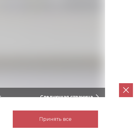
г
Следующая страница
й в нишу. Верхний ярус -
Принять все
и сезонных вещей. Предусмотрено
ей одежды, а также полки,