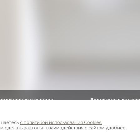
редыдущая страница
Вернуться в катало
р вместительной и практичной прихожей, встроенно
ашаетесь
с политикой использования Cookies.
ам сделать ваш опыт взаимодействия с сайтом удобнее.
сольный для хранения дорожных сумок, чемоданов 
альное пространство для длинной и короткой верхн