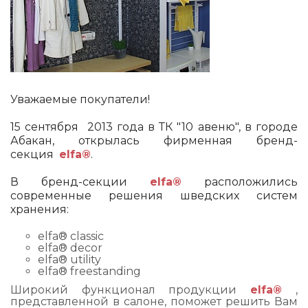
Уважаемые покупатели!
15 сентября 2013 года в ТК "10 авеню", в городе
Абакан, открылась фирменная бренд-
секция
elfa®
.
В бренд-секции
elfa®
расположились
современные решения шведских систем
хранения:
elfa® classic
elfa® decor
elfa® utility
elfa® freestanding
Широкий функционал продукции
elfa®
,
представленной в салоне, поможет решить Вам