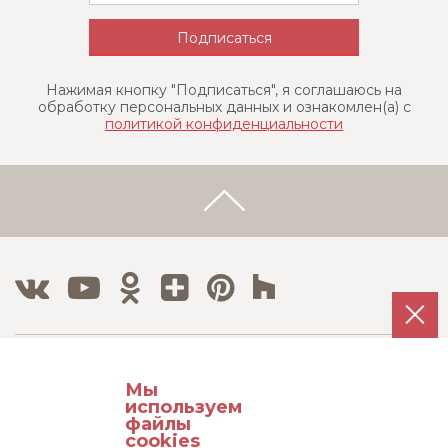
Нажимая кнопку "Подписаться", я соглашаюсь на
обработку персональных данных и ознакомлен(a) с
политикой конфиденциальности
Тел./Факс:
Мы
8 800 500 12 63
используем
8 495 215 08 08
файлы
cookies