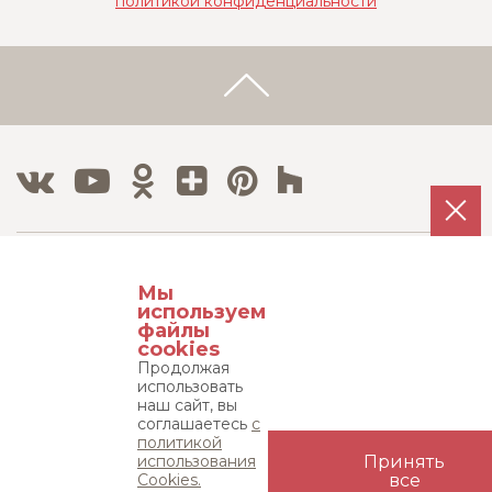
политикой конфиденциальности
Тел./Факс:
Мы
8 800 500 12 63
используем
8 495 215 08 08
файлы
cookies
Продолжая
Адрес:
использовать
115533, г. Москва, пр-т Андропова д. 22,
наш сайт, вы
соглашаетесь
с
бизнес-центр "Нагатинский", 15 этаж
политикой
использования
Принять
Карта сайта
Cookies.
все