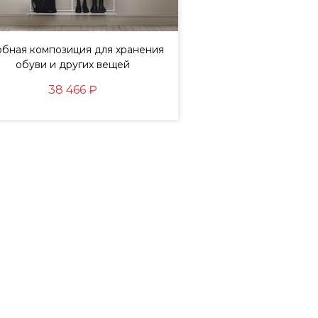
бная композиция для хранения
Элементы, с котор
обуви и других вещей
мужская гар
38 466 ₽
83 495
72