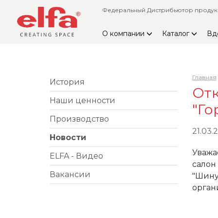
Федеральный Дистрибьютор продукци
О компании
Каталог
Вд
Главная
История
Отк
Наши ценности
"Го
Производство
21.03.2
Новости
Уваж
ELFA - Видео
сало
Вакансии
"Шину
орган