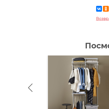
Возвр
Посм