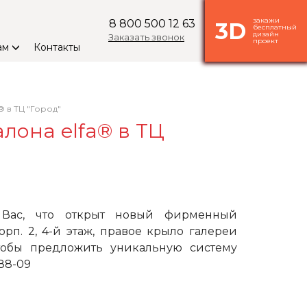
закажи
8 800 500 12 63
3D
бесплатный
дизайн
Заказать звонок
проект
ам
Контакты
 в ТЦ "Город"
лона elfa® в ТЦ
 Вас, что открыт новый фирменный
корп. 2, 4-й этаж, правое крыло галереи
тобы предложить уникальную систему
88-09