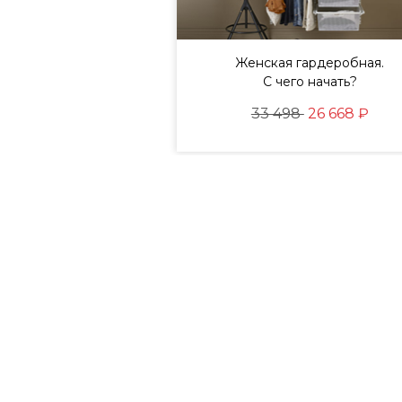
йте и дополняйте
Женская гардеробная.
ения для создания
С чего начать?
ртной среды
33 498
26 668 ₽
82
73 514 ₽