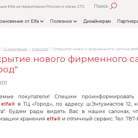
Поиск
и Elfa на территории России и стран СТС
охновение от Elfa
Полезное
Дизайнерам
Партнер
О компании
Новости
Открытие нового фирменного салона elfa®
рытие нового фирменного са
род"
011
аемые покупатели! Спешим проинформировать
н
elfa®
в ТЦ «Город», по адресу: ш.Энтузиастов 12, 
а". Будем рады видеть Вас в наших салонах, ч
изации хранения
elfa®
и отличный сервис. Тел. 787-