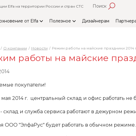
Поиск
и Elfa на территории России и стран СТС
охновение от Elfa
Полезное
Дизайнерам
Партнер
О компании
Новости
Режим работы на майские праздники 2014 г
им работы на майские празд
2014
емые покупатели!
 9 мая 2014 г. центральный склад и офис работать не 
- склад и служба сервиса работают в дежурном режиме
мая ООО "ЭлфаРус" будет работать в обычном режиме.