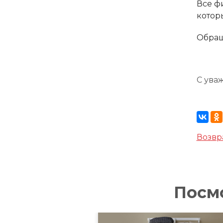
Все ф
котор
Обращ
С ува
Возвр
Посм