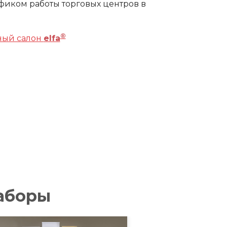
афиком работы торговых центров в
®
ный салон
elfa
аборы