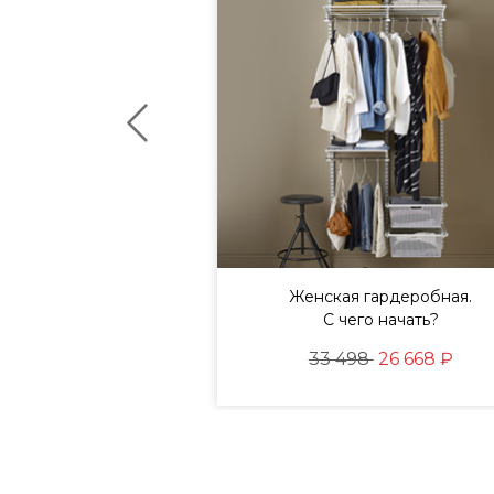
йте и дополняйте
Женская гардеробная.
ения для создания
С чего начать?
ртной среды
33 498
26 668 ₽
82
73 514 ₽