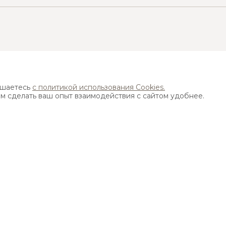
Найти ближайший магазин
ашаетесь
с политикой использования Cookies.
ам сделать ваш опыт взаимодействия с сайтом удобнее.
Адрес:
115533, г. Москва, пр-т Андропова д. 22,
бизнес-центр "Нагатинский", 15 этаж
ИЯ ИСПОЛЬЗОВАНИЯ САЙТА
на ресурсе elfarus.ru , охраняются законом об авторских и смежных правах