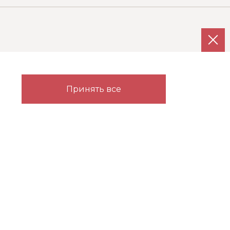
Каталог
Партнерам
Принять все
Гардеробные
Прихожие
Детские
Карта сайта
Спальни
. Использование указанных фотографий без согласия