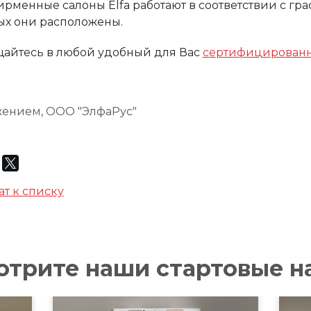
ирменные салоны Elfa
работают в соответствии с гр
ых они расположены.
айтесь в любой удобный для Вас
сертифицирован
жением, ООО "ЭлфаРус"
ат к списку
отрите наши стартовые н