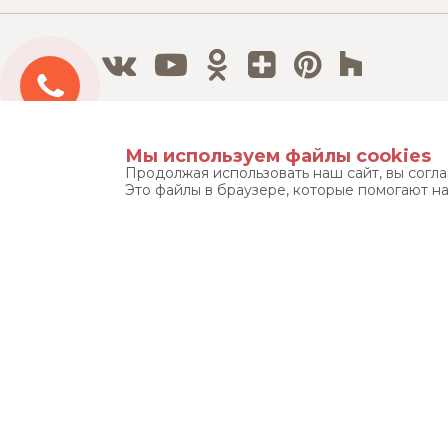
Бесплатный 3D дизайн-проект
Мы используем файлы cookies
Продолжая использовать наш сайт, вы согл
Это файлы в браузере, которые помогают н
Тел./Факс:
8 800 500 12 63
8 495 215 08 08
© «ЭЛФАРУС» 1999-2026. ВСЕ ПРАВА ЗАЩИЩЕНЫ.
УСЛОВ
Фотографические произведения (фотографии), размещенные 