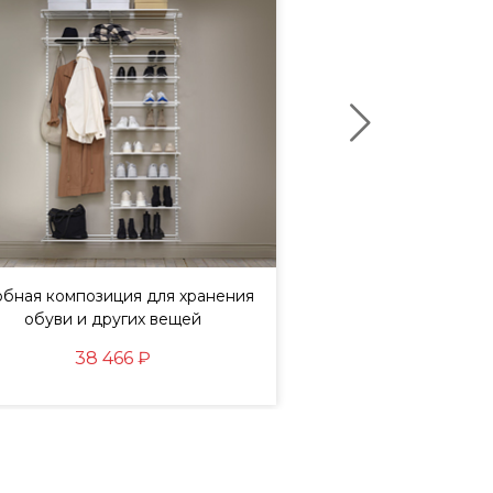
бная композиция для хранения
Элементы, с котор
обуви и других вещей
мужская гар
38 466 ₽
83 495
72