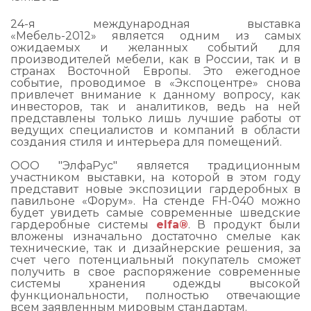
24-я международная выставка
«Мебель-2012» является одним из самых
ожидаемых и желанных событий для
производителей мебели, как в России, так и в
странах Восточной Европы. Это ежегодное
событие, проводимое в «Экспоцентре» снова
привлечет внимание к данному вопросу, как
инвесторов, так и аналитиков, ведь на ней
представлены только лишь лучшие работы от
ведущих специалистов и компаний в области
создания стиля и интерьера для помещений.
ООО "ЭлфаРус" является традиционным
участником выставки, на которой в этом году
представит новые экспозиции гардеробных в
павильоне «Форум». На стенде FH-040 можно
будет увидеть самые современные шведские
гардеробные системы
elfa®
. В продукт были
вложены изначально достаточно смелые как
технические, так и дизайнерские решения, за
счет чего потенциальный покупатель сможет
получить в свое распоряжение современные
системы хранения одежды высокой
функциональности, полностью отвечающие
всем заявленным мировым стандартам.