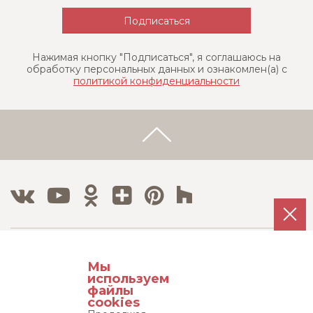
Нажимая кнопку "Подписаться", я соглашаюсь на
обработку персональных данных и ознакомлен(a) с
политикой конфиденциальности
Тел./Факс:
Мы
8 800 500 12 63
используем
8 495 215 08 08
файлы
cookies