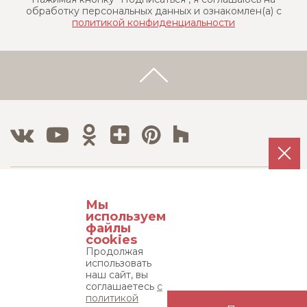
обработку персональных данных и ознакомлен(a) с
политикой конфиденциальности
Тел./Факс:
Мы
8 800 500 12 63
используем
8 495 215 08 08
файлы
cookies
Продолжая
Адрес:
использовать
115533, г. Москва, пр-т Андропова д. 22,
наш сайт, вы
соглашаетесь
с
бизнес-центр "Нагатинский", 15 этаж
политикой