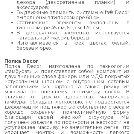
декора (декоративные планки) и
аксессуаров;
Выдвижные элементы системы elfa® Decor
выполнены в типоразмере 60 см.;
Статические элементы выполнены в
типоразмере 45 см, 60, см, 120 см.;
В деревянных элементах используется
натуральный массив березы;
Изготавливается в трех цветах: белый,
береза и орех.
Полка
Decor
Полка Decor изготовлена по технологии
«тамбурат» и представляет собой композит из
двух внешних слоёв фанеры или МДФ покрытых
натуральным шпоном с внутренним сотовым
заполнением из картона, а также рейку из
массива по внешнему периметру полки. В
отличие от других древесных материалов
тамбурат обладает лёгкостью, не подвергается
деформации под тяжестью собственного веса и
хорошо сохраняет прямолинейную форму
благодаря своей жёсткой структуре. Мы
получаем изделие по прочности и жесткости не
уступающее массиву, но значительно легче, что
упрощает монтаж и возможность легкого