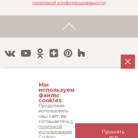
политикой конфиденциальности
Тел./Факс:
Мы
8 800 500 12 63
используем
8 495 215 08 08
файлы
cookies
Продолжая
Адрес:
использовать
115533, г. Москва, пр-т Андропова д. 22,
наш сайт, вы
соглашаетесь
с
бизнес-центр "Нагатинский", 15 этаж
политикой
использования
Принять
Карта сайта
Cookies.
все