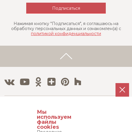
Нажимая кнопку "Подписаться", я соглашаюсь на
обработку персональных данных и ознакомлен(a) с
политикой конфиденциальности
Тел./Факс:
Мы
8 800 500 12 63
используем
8 495 215 08 08
файлы
cookies