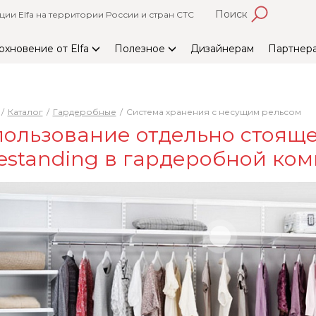
Поиск
и Elfa на территории России и стран СТС
охновение от Elfa
Полезное
Дизайнерам
Партнер
Каталог
Гардеробные
Система хранения с несущим рельсом
ользование отдельно стояще
estanding в гардеробной ком