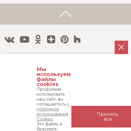
Тел./Факс:
Мы
8 800 500 12 63
используем
8 495 215 08 08
файлы
cookies
Продолжая
Адрес:
использовать
115533, г. Москва, пр-т Андропова д. 22,
наш сайт, вы
соглашаетесь
с
бизнес-центр "Нагатинский", 15 этаж
политикой
использования
Принять
Карта сайта
Cookies.
все
Это файлы в
браузере,