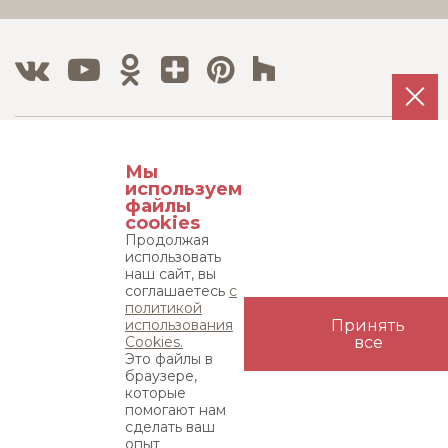
Тел./Факс:
Мы
8 800 500 12 63
используем
8 495 215 08 08
файлы
cookies
Продолжая
Адрес:
использовать
115533, г. Москва, пр-т Андропова д. 22,
наш сайт, вы
соглашаетесь
с
бизнес-центр "Нагатинский", 15 этаж
политикой
использования
Принять
Карта сайта
Cookies.
все
Это файлы в
браузере,
которые
© «ЭЛФАРУС» 1999-2026. ВСЕ ПРАВА ЗАЩИЩЕНЫ.
УСЛОВИЯ
помогают нам
ИСПОЛЬЗОВАНИЯ САЙТА
сделать ваш
Фотографические произведения (фотографии), размещенные на
опыт