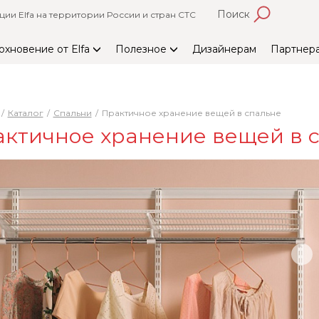
Поиск
и Elfa на территории России и стран СТС
охновение от Elfa
Полезное
Дизайнерам
Партнер
Каталог
Спальни
Практичное хранение вещей в спальне
ктичное хранение вещей в 