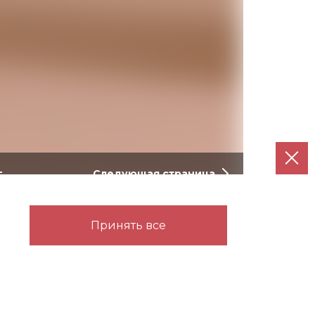
г
Следующая страница
иченного пространства. Навесная
Принять все
шалки, выдвижными корзинами в трёх
 для удобного хранения обуви на