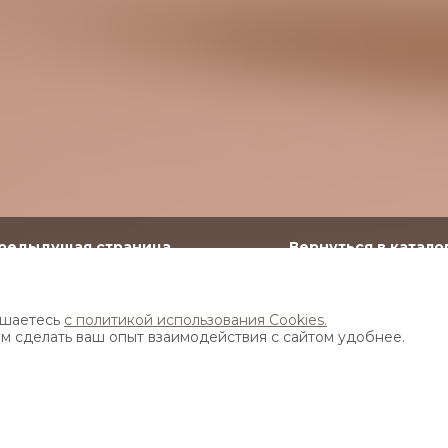
редыдущая страница
Вернуться в катало
ктное и практичное решение специально для огран
ашаетесь
с политикой использования Cookies.
ам сделать ваш опыт взаимодействия с сайтом удобнее.
ма, дополненная полкой-корзиной, штангой для ве
рах высоты, а также двумя выдвижными обувницами
е.