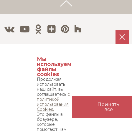
Тел./Факс:
Мы
8 800 500 12 63
используем
8 495 215 08 08
файлы
cookies
Продолжая
Адрес:
использовать
115533, г. Москва, пр-т Андропова д. 22,
наш сайт, вы
соглашаетесь
с
бизнес-центр "Нагатинский", 15 этаж
политикой
использования
Принять
Карта сайта
Cookies.
все
Это файлы в
браузере,
которые
© «ЭЛФАРУС» 1999-2026. ВСЕ ПРАВА ЗАЩИЩЕНЫ.
УСЛОВИЯ
помогают нам
ИСПОЛЬЗОВАНИЯ САЙТА